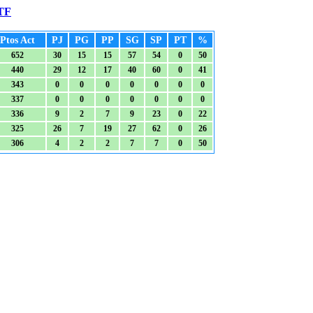
TF
Ptos Act
PJ
PG
PP
SG
SP
PT
%
652
30
15
15
57
54
0
50
440
29
12
17
40
60
0
41
343
0
0
0
0
0
0
0
337
0
0
0
0
0
0
0
336
9
2
7
9
23
0
22
325
26
7
19
27
62
0
26
306
4
2
2
7
7
0
50