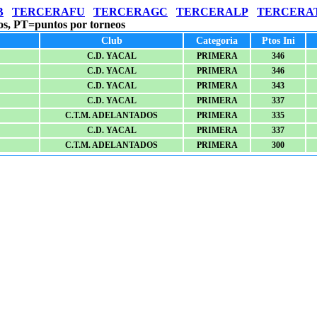
B
TERCERAFU
TERCERAGC
TERCERALP
TERCERA
os, PT=puntos por torneos
Club
Categoria
Ptos Ini
C.D. YACAL
PRIMERA
346
C.D. YACAL
PRIMERA
346
C.D. YACAL
PRIMERA
343
C.D. YACAL
PRIMERA
337
C.T.M. ADELANTADOS
PRIMERA
335
C.D. YACAL
PRIMERA
337
C.T.M. ADELANTADOS
PRIMERA
300