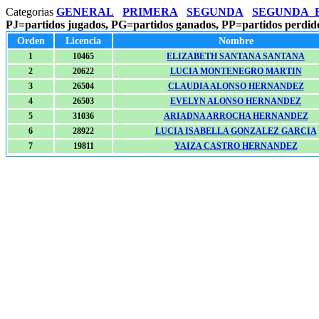
Categorias
GENERAL
PRIMERA
SEGUNDA
SEGUNDA_
PJ=partidos jugados, PG=partidos ganados, PP=partidos perdid
Orden
Licencia
Nombre
1
10465
ELIZABETH SANTANA SANTANA
2
20622
LUCIA MONTENEGRO MARTIN
3
26504
CLAUDIA ALONSO HERNANDEZ
4
26503
EVELYN ALONSO HERNANDEZ
5
31036
ARIADNA ARROCHA HERNANDEZ
6
28922
LUCIA ISABELLA GONZALEZ GARCIA
7
19811
YAIZA CASTRO HERNANDEZ