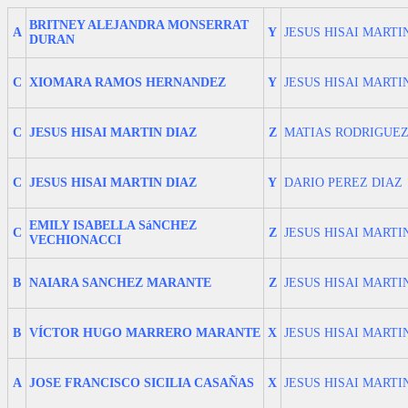
BRITNEY ALEJANDRA MONSERRAT
A
Y
JESUS HISAI MARTI
DURAN
C
XIOMARA RAMOS HERNANDEZ
Y
JESUS HISAI MARTI
C
JESUS HISAI MARTIN DIAZ
Z
MATIAS RODRIGUEZ
C
JESUS HISAI MARTIN DIAZ
Y
DARIO PEREZ DIAZ
EMILY ISABELLA SáNCHEZ
C
Z
JESUS HISAI MARTI
VECHIONACCI
B
NAIARA SANCHEZ MARANTE
Z
JESUS HISAI MARTI
B
VÍCTOR HUGO MARRERO MARANTE
X
JESUS HISAI MARTI
A
JOSE FRANCISCO SICILIA CASAÑAS
X
JESUS HISAI MARTI