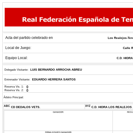
Acta del partido celebrado en
Los Realejos-Ten
Local de Juego:
Calle 
Equipo Local:
C.D. HIDR
LUIS BERNARDO ARROCHA ABREU
Delegado Visitante:
EDUARDO HERRERA SANTOS
Entrenador Visitante:
()
Reserva Vis. 1:
()
Reserva Vis. 2:
Árbitro Principal:
ABC
XYZ
CD DEDALOS VETS.
C.D. HIDRA LOS REALEJOS
GANADOR:
RESU
FIRMA EQUIPO GANADOR: