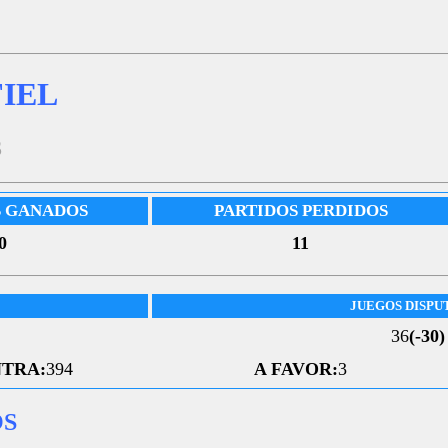
IEL
3
S GANADOS
PARTIDOS PERDIDOS
0
11
JUEGOS DISPU
36
(-30)
TRA:
394
A FAVOR:
3
OS