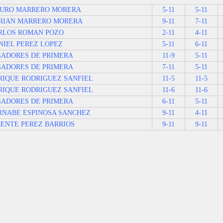
URO MARRERO MORERA
5-11
5-11
RIAN MARRERO MORERA
9-11
7-11
RLOS ROMAN POZO
2-11
4-11
NIEL PEREZ LOPEZ
5-11
6-11
GADORES DE PRIMERA
11-9
5-11
GADORES DE PRIMERA
7-11
5-11
RIQUE RODRIGUEZ SANFIEL
11-5
11-5
RIQUE RODRIGUEZ SANFIEL
11-6
11-6
GADORES DE PRIMERA
6-11
5-11
RNABE ESPINOSA SANCHEZ
9-11
4-11
CENTE PEREZ BARRIOS
9-11
9-11