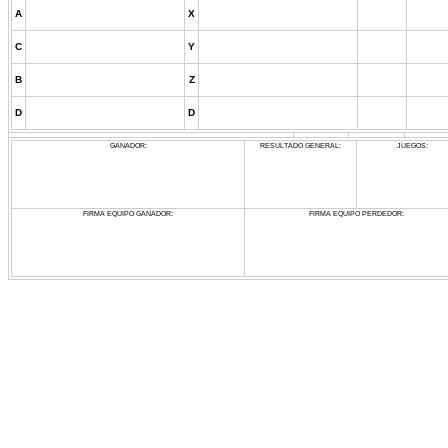
A
X
C
Y
B
Z
D
D
GANADOR:
RESULTADO GENERAL:
JUEGOS:
FIRMA EQUIPO GANADOR:
FIRMA EQUIPO PERDEDOR: