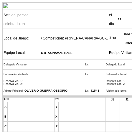
Acta del partido
el
17
celebrado en
día
TEMP
J.
Local de Juego:
/ Competición: PRIMERA-CANARIA-GC-1
10
202
Equipo Local:
Equipo Visit
C.D. AXINAMAR BASE
Delegado Visitante:
Lic:
Delegado Local
Entrenador Visitante:
Lic:
Entrenador Local
Reserva Vis. 1:
Reserva Loc. 1:
Reserva Vis. 2:
Reserva Loc. 2:
OLIVERIO GUERRA OSSORIO
41548
Árbitro Principal:
Lic:
Árbitro asistente:
ABC
XYZ
J1
J2
A
Y
B
X
C
Z