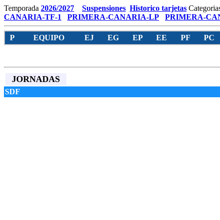
Temporada
2026/2027
Suspensiones
Historico tarjetas
Categoria
CANARIA-TF-1
PRIMERA-CANARIA-LP
PRIMERA-CAN
P
EQUIPO
EJ
EG
EP
EE
PF
PC
JORNADAS
SDF