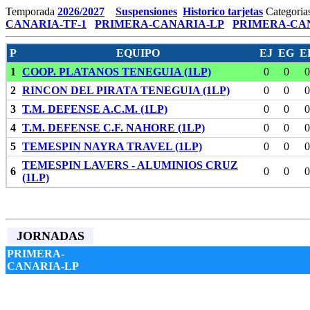
Temporada
2026/2027
Suspensiones
Historico tarjetas
Categoria
CANARIA-TF-1
PRIMERA-CANARIA-LP
PRIMERA-CAN
P
EQUIPO
EJ
EG
E
1
COOP. PLATANOS TENEGUIA (1LP)
0
0
0
2
RINCON DEL PIRATA TENEGUIA (1LP)
0
0
0
3
T.M. DEFENSE A.C.M. (1LP)
0
0
0
4
T.M. DEFENSE C.F. NAHORE (1LP)
0
0
0
5
TEMESPIN NAYRA TRAVEL (1LP)
0
0
0
TEMESPIN LAVERS - ALUMINIOS CRUZ
6
0
0
0
(1LP)
JORNADAS
PRIMERA-
CANARIA-LP