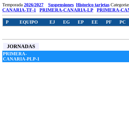
Temporada
2026/2027
Suspensiones
Historico tarjetas
Categoria
CANARIA-TF-1
PRIMERA-CANARIA-LP
PRIMERA-CAN
P
EQUIPO
EJ
EG
EP
EE
PF
PC
JORNADAS
PRIMERA-
CANARIA-PLP-1