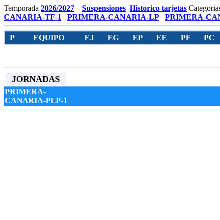
Temporada
2026/2027
Suspensiones
Historico tarjetas
Categoria
CANARIA-TF-1
PRIMERA-CANARIA-LP
PRIMERA-CAN
P
EQUIPO
EJ
EG
EP
EE
PF
PC
JORNADAS
PRIMERA-
CANARIA-PLP-1