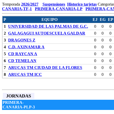
Temporada
2026/2027
Suspensiones
Historico tarjetas
Categoria
CANARIA-TF-1
PRIMERA-CANARIA-LP
PRIMERA-CAN
P
EQUIPO
EJ
EG
EP
1
UNIVERSIDAD DE LAS PALMAS DE G.C.
0
0
0
2
GALAGAGUI AUTOESCUELA GALDAR
0
0
0
3
DRAGONES Z
0
0
0
4
C.D. AXINAMAR A
0
0
0
5
CD RAYCAN A
0
0
0
6
CD TEMELAN
0
0
0
7
ARUCAS TM CIUDAD DE LA FLORES
0
0
0
8
ARUCAS TM ICC
0
0
0
JORNADAS
PRIMERA-
CANARIA-PLP-3