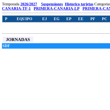
Temporada
2026/2027
Suspensiones
Historico tarjetas
Categoria
CANARIA-TF-1
PRIMERA-CANARIA-LP
PRIMERA-CAN
P
EQUIPO
EJ
EG
EP
EE
PF
PC
JORNADAS
SDF