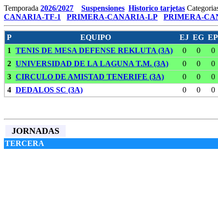
Temporada
2026/2027
Suspensiones
Historico tarjetas
Categoria
CANARIA-TF-1
PRIMERA-CANARIA-LP
PRIMERA-CAN
P
EQUIPO
EJ
EG
EP
1
TENIS DE MESA DEFENSE REKLUTA (3A)
0
0
0
2
UNIVERSIDAD DE LA LAGUNA T.M. (3A)
0
0
0
3
CIRCULO DE AMISTAD TENERIFE (3A)
0
0
0
4
DEDALOS SC (3A)
0
0
0
JORNADAS
TERCERA