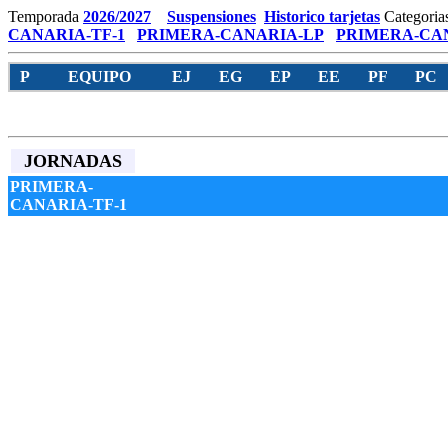
Temporada
2026/2027
Suspensiones
Historico tarjetas
Categoria
CANARIA-TF-1
PRIMERA-CANARIA-LP
PRIMERA-CAN
P
EQUIPO
EJ
EG
EP
EE
PF
PC
JORNADAS
PRIMERA-
CANARIA-TF-1