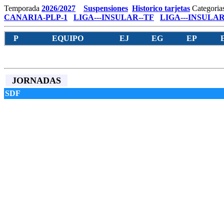
Temporada
2026/2027
Suspensiones
Historico tarjetas
Categoria
CANARIA-PLP-1
LIGA---INSULAR--TF
LIGA---INSULAR
P
EQUIPO
EJ
EG
EP
JORNADAS
SDF