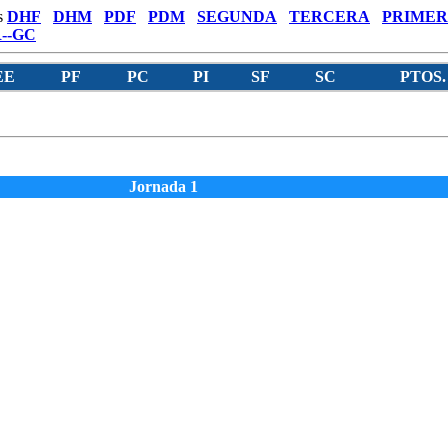
s
DHF
DHM
PDF
PDM
SEGUNDA
TERCERA
PRIMER
--GC
EE
PF
PC
PI
SF
SC
PTOS.
Jornada 1