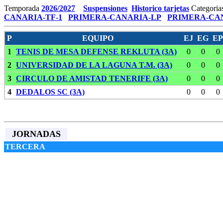
Temporada
2026/2027
Suspensiones
Historico tarjetas
Categoria
CANARIA-TF-1
PRIMERA-CANARIA-LP
PRIMERA-CAN
P
EQUIPO
EJ
EG
EP
1
TENIS DE MESA DEFENSE REKLUTA (3A)
0
0
0
2
UNIVERSIDAD DE LA LAGUNA T.M. (3A)
0
0
0
3
CIRCULO DE AMISTAD TENERIFE (3A)
0
0
0
4
DEDALOS SC (3A)
0
0
0
JORNADAS
TERCERA