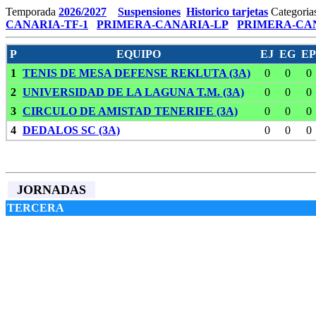
Temporada
2026/2027
Suspensiones
Historico tarjetas
Categoria
CANARIA-TF-1
PRIMERA-CANARIA-LP
PRIMERA-CAN
P
EQUIPO
EJ
EG
EP
1
TENIS DE MESA DEFENSE REKLUTA (3A)
0
0
0
2
UNIVERSIDAD DE LA LAGUNA T.M. (3A)
0
0
0
3
CIRCULO DE AMISTAD TENERIFE (3A)
0
0
0
4
DEDALOS SC (3A)
0
0
0
JORNADAS
TERCERA