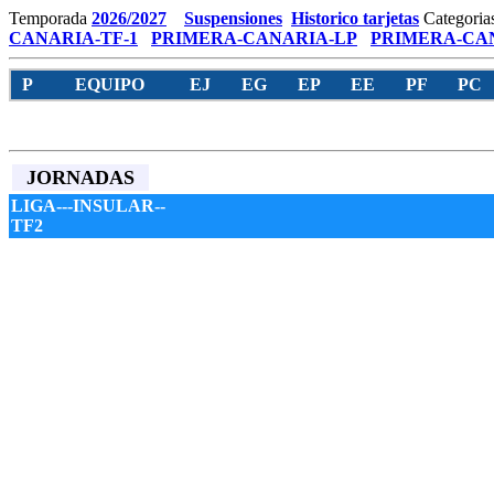
Temporada
2026/2027
Suspensiones
Historico tarjetas
Categoria
CANARIA-TF-1
PRIMERA-CANARIA-LP
PRIMERA-CAN
P
EQUIPO
EJ
EG
EP
EE
PF
PC
JORNADAS
LIGA---INSULAR--
TF2