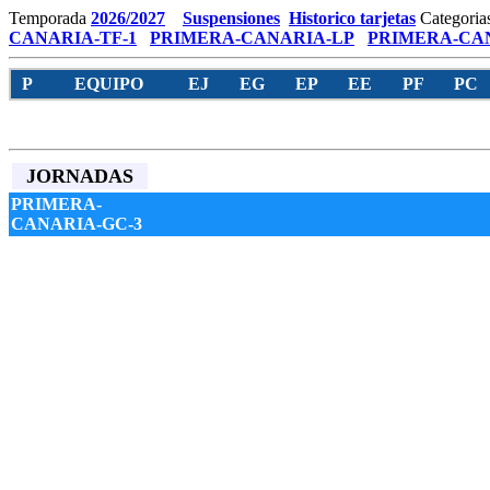
Temporada
2026/2027
Suspensiones
Historico tarjetas
Categoria
CANARIA-TF-1
PRIMERA-CANARIA-LP
PRIMERA-CAN
P
EQUIPO
EJ
EG
EP
EE
PF
PC
JORNADAS
PRIMERA-
CANARIA-GC-3