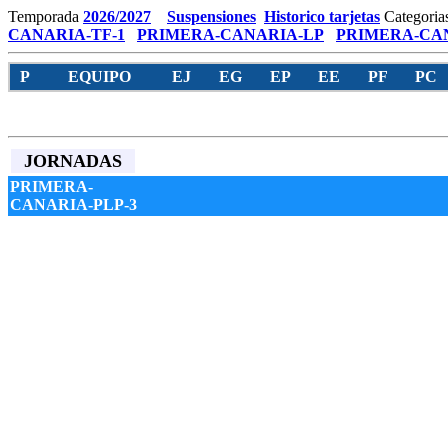
Temporada
2026/2027
Suspensiones
Historico tarjetas
Categoria
CANARIA-TF-1
PRIMERA-CANARIA-LP
PRIMERA-CAN
P
EQUIPO
EJ
EG
EP
EE
PF
PC
JORNADAS
PRIMERA-
CANARIA-PLP-3