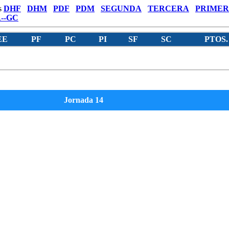
s
DHF
DHM
PDF
PDM
SEGUNDA
TERCERA
PRIMER
--GC
EE
PF
PC
PI
SF
SC
PTOS.
Jornada 14