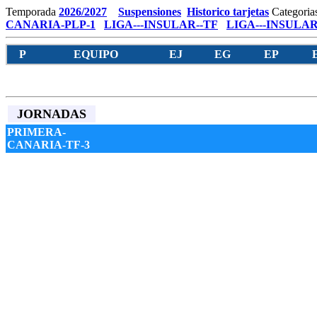
Temporada
2026/2027
Suspensiones
Historico tarjetas
Categoria
CANARIA-PLP-1
LIGA---INSULAR--TF
LIGA---INSULAR
P
EQUIPO
EJ
EG
EP
JORNADAS
PRIMERA-
CANARIA-TF-3