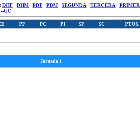
s
DHF
DHM
PDF
PDM
SEGUNDA
TERCERA
PRIMER
--GC
EE
PF
PC
PI
SF
SC
PTOS.
Jornada 1