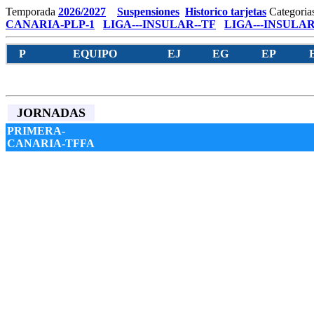
Temporada
2026/2027
Suspensiones
Historico tarjetas
Categoria
CANARIA-PLP-1
LIGA---INSULAR--TF
LIGA---INSULAR
P
EQUIPO
EJ
EG
EP
JORNADAS
PRIMERA-
CANARIA-TFFA