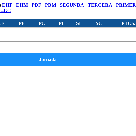
s
DHF
DHM
PDF
PDM
SEGUNDA
TERCERA
PRIMER
--GC
EE
PF
PC
PI
SF
SC
PTOS.
Jornada 1