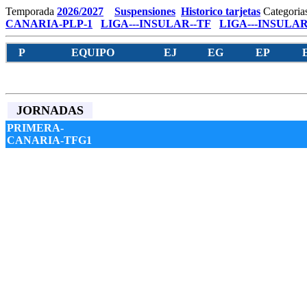
Temporada
2026/2027
Suspensiones
Historico tarjetas
Categoria
CANARIA-PLP-1
LIGA---INSULAR--TF
LIGA---INSULAR
P
EQUIPO
EJ
EG
EP
JORNADAS
PRIMERA-
CANARIA-TFG1