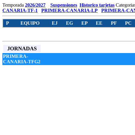
Temporada
2026/2027
Suspensiones
Historico tarjetas
Categoria
CANARIA-TF-1
PRIMERA-CANARIA-LP
PRIMERA-CAN
P
EQUIPO
EJ
EG
EP
EE
PF
PC
JORNADAS
PRIMERA-
CANARIA-TFG2