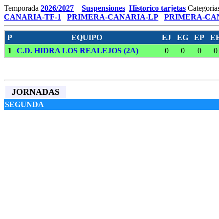
Temporada
2026/2027
Suspensiones
Historico tarjetas
Categoria
CANARIA-TF-1
PRIMERA-CANARIA-LP
PRIMERA-CAN
P
EQUIPO
EJ
EG
EP
E
1
C.D. HIDRA LOS REALEJOS (2A)
0
0
0
0
JORNADAS
SEGUNDA