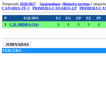
Temporada
2026/2027
Suspensiones
Historico tarjetas
Categoria
CANARIA-TF-1
PRIMERA-CANARIA-LP
PRIMERA-CAN
P
EQUIPO
EJ
EG
EP
EE
PF
1
C.D. HIDRA (3A)
0
0
0
0
0
JORNADAS
TERCERA