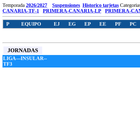
Temporada
2026/2027
Suspensiones
Historico tarjetas
Categoria
CANARIA-TF-1
PRIMERA-CANARIA-LP
PRIMERA-CAN
P
EQUIPO
EJ
EG
EP
EE
PF
PC
JORNADAS
LIGA---INSULAR--
TF3