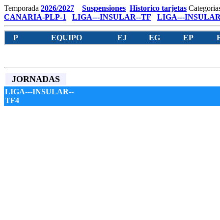
Temporada
2026/2027
Suspensiones
Historico tarjetas
Categoria
CANARIA-PLP-1
LIGA---INSULAR--TF
LIGA---INSULAR
P
EQUIPO
EJ
EG
EP
JORNADAS
LIGA---INSULAR--
TF4