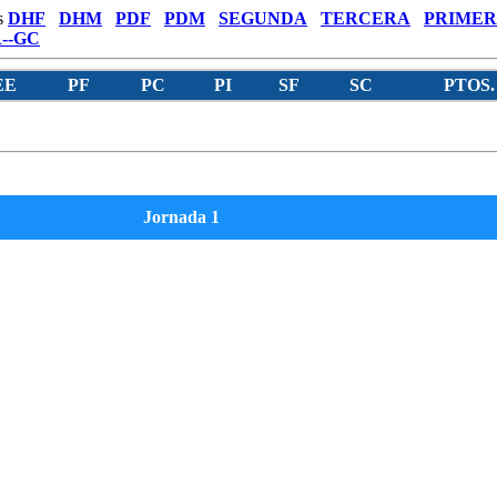
s
DHF
DHM
PDF
PDM
SEGUNDA
TERCERA
PRIMER
--GC
EE
PF
PC
PI
SF
SC
PTOS.
Jornada 1