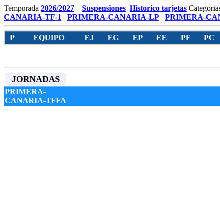
Temporada
2026/2027
Suspensiones
Historico tarjetas
Categoria
CANARIA-TF-1
PRIMERA-CANARIA-LP
PRIMERA-CAN
P
EQUIPO
EJ
EG
EP
EE
PF
PC
JORNADAS
PRIMERA-
CANARIA-TFFA