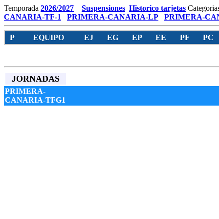
Temporada
2026/2027
Suspensiones
Historico tarjetas
Categoria
CANARIA-TF-1
PRIMERA-CANARIA-LP
PRIMERA-CAN
P
EQUIPO
EJ
EG
EP
EE
PF
PC
JORNADAS
PRIMERA-
CANARIA-TFG1