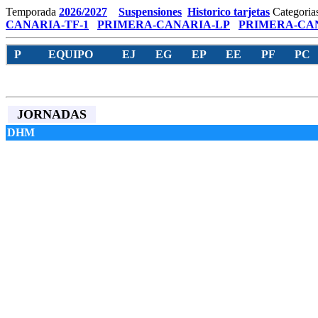
Temporada
2026/2027
Suspensiones
Historico tarjetas
Categoria
CANARIA-TF-1
PRIMERA-CANARIA-LP
PRIMERA-CAN
P
EQUIPO
EJ
EG
EP
EE
PF
PC
JORNADAS
DHM