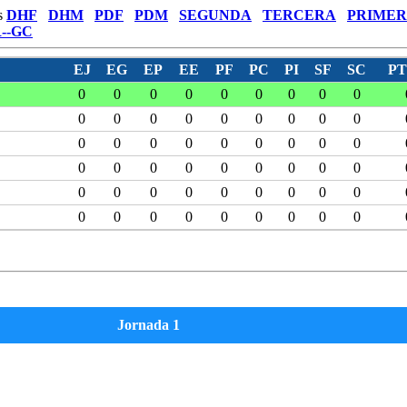
s
DHF
DHM
PDF
PDM
SEGUNDA
TERCERA
PRIMER
--GC
EJ
EG
EP
EE
PF
PC
PI
SF
SC
PT
0
0
0
0
0
0
0
0
0
0
0
0
0
0
0
0
0
0
0
0
0
0
0
0
0
0
0
0
0
0
0
0
0
0
0
0
0
0
0
0
0
0
0
0
0
0
0
0
0
0
0
0
0
0
Jornada 1