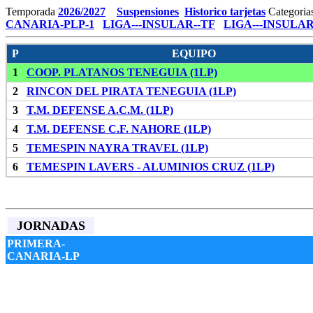
Temporada
2026/2027
Suspensiones
Historico tarjetas
Categoria
CANARIA-PLP-1
LIGA---INSULAR--TF
LIGA---INSULAR
P
EQUIPO
1
COOP. PLATANOS TENEGUIA (1LP)
2
RINCON DEL PIRATA TENEGUIA (1LP)
3
T.M. DEFENSE A.C.M. (1LP)
4
T.M. DEFENSE C.F. NAHORE (1LP)
5
TEMESPIN NAYRA TRAVEL (1LP)
6
TEMESPIN LAVERS - ALUMINIOS CRUZ (1LP)
JORNADAS
PRIMERA-
CANARIA-LP