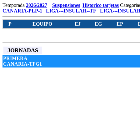
Temporada
2026/2027
Suspensiones
Historico tarjetas
Categoria
CANARIA-PLP-1
LIGA---INSULAR--TF
LIGA---INSULAR
P
EQUIPO
EJ
EG
EP
JORNADAS
PRIMERA-
CANARIA-TFG1