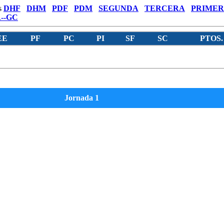
s
DHF
DHM
PDF
PDM
SEGUNDA
TERCERA
PRIMER
--GC
EE
PF
PC
PI
SF
SC
PTOS.
Jornada 1