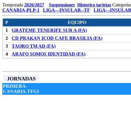
Temporada
2026/2027
Suspensiones
Historico tarjetas
Categoria
CANARIA-PLP-1
LIGA---INSULAR--TF
LIGA---INSULAR
P
EQUIPO
1
GRATEME TENERIFE SUR A (FA)
2
CD PRAKAN ICOD CAFE BRASILIA (FA)
3
TAORO TM AD (FA)
4
ARAFO SOMOS IDENTIDAD (FA)
JORNADAS
PRIMERA-
CANARIA-TFG1