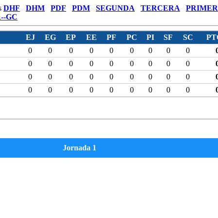
s
DHF
DHM
PDF
PDM
SEGUNDA
TERCERA
PRIMER
--GC
EJ
EG
EP
EE
PF
PC
PI
SF
SC
PT
0
0
0
0
0
0
0
0
0
0
0
0
0
0
0
0
0
0
0
0
0
0
0
0
0
0
0
0
0
0
0
0
0
0
0
0
Jornada 1