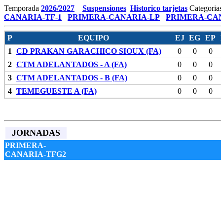
Temporada
2026/2027
Suspensiones
Historico tarjetas
Categoria
CANARIA-TF-1
PRIMERA-CANARIA-LP
PRIMERA-CAN
P
EQUIPO
EJ
EG
EP
1
CD PRAKAN GARACHICO SIOUX (FA)
0
0
0
2
CTM ADELANTADOS - A (FA)
0
0
0
3
CTM ADELANTADOS - B (FA)
0
0
0
4
TEMEGUESTE A (FA)
0
0
0
JORNADAS
PRIMERA-
CANARIA-TFG2