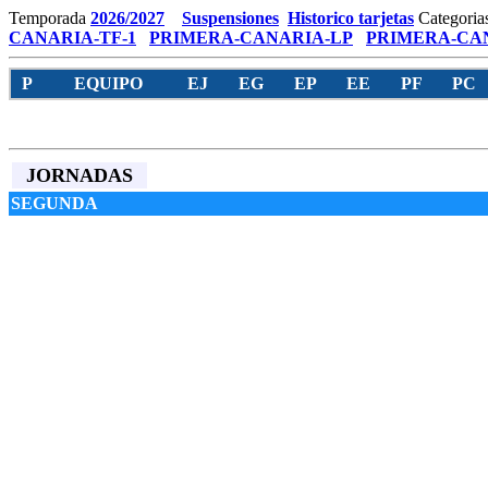
Temporada
2026/2027
Suspensiones
Historico tarjetas
Categoria
CANARIA-TF-1
PRIMERA-CANARIA-LP
PRIMERA-CAN
P
EQUIPO
EJ
EG
EP
EE
PF
PC
JORNADAS
SEGUNDA