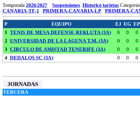
Temporada
2026/2027
Suspensiones
Historico tarjetas
Categoria
CANARIA-TF-1
PRIMERA-CANARIA-LP
PRIMERA-CAN
P
EQUIPO
EJ
EG
EP
1
TENIS DE MESA DEFENSE REKLUTA (3A)
0
0
0
2
UNIVERSIDAD DE LA LAGUNA T.M. (3A)
0
0
0
3
CIRCULO DE AMISTAD TENERIFE (3A)
0
0
0
4
DEDALOS SC (3A)
0
0
0
JORNADAS
TERCERA