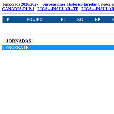
Temporada
2026/2027
Suspensiones
Historico tarjetas
Categoria
CANARIA-PLP-1
LIGA---INSULAR--TF
LIGA---INSULAR
P
EQUIPO
EJ
EG
EP
JORNADAS
TERCERATF