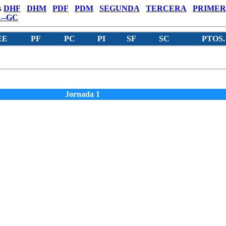
s
DHF
DHM
PDF
PDM
SEGUNDA
TERCERA
PRIMER
--GC
EE
PF
PC
PI
SF
SC
PTOS.
Jornada 1