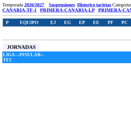
Temporada
2026/2027
Suspensiones
Historico tarjetas
Categoria
CANARIA-TF-1
PRIMERA-CANARIA-LP
PRIMERA-CAN
P
EQUIPO
EJ
EG
EP
EE
PF
PC
JORNADAS
LIGA---INSULAR--
TF2