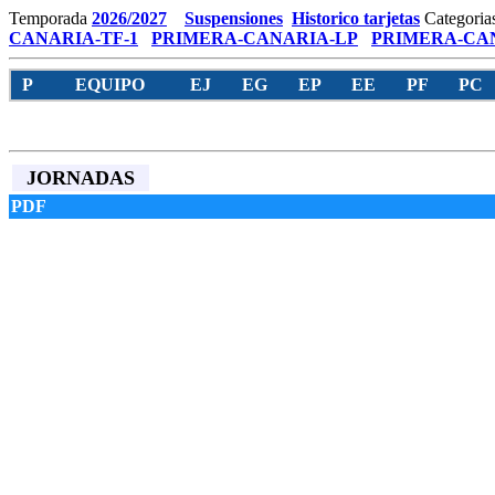
Temporada
2026/2027
Suspensiones
Historico tarjetas
Categoria
CANARIA-TF-1
PRIMERA-CANARIA-LP
PRIMERA-CAN
P
EQUIPO
EJ
EG
EP
EE
PF
PC
JORNADAS
PDF