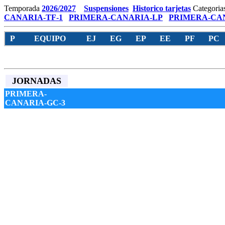
Temporada
2026/2027
Suspensiones
Historico tarjetas
Categoria
CANARIA-TF-1
PRIMERA-CANARIA-LP
PRIMERA-CAN
P
EQUIPO
EJ
EG
EP
EE
PF
PC
JORNADAS
PRIMERA-
CANARIA-GC-3