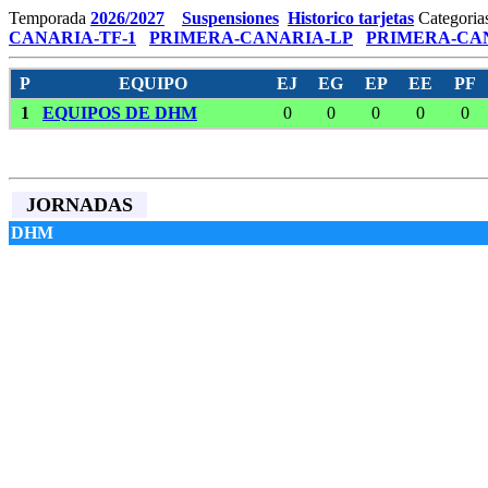
Temporada
2026/2027
Suspensiones
Historico tarjetas
Categoria
CANARIA-TF-1
PRIMERA-CANARIA-LP
PRIMERA-CAN
P
EQUIPO
EJ
EG
EP
EE
PF
1
EQUIPOS DE DHM
0
0
0
0
0
JORNADAS
DHM