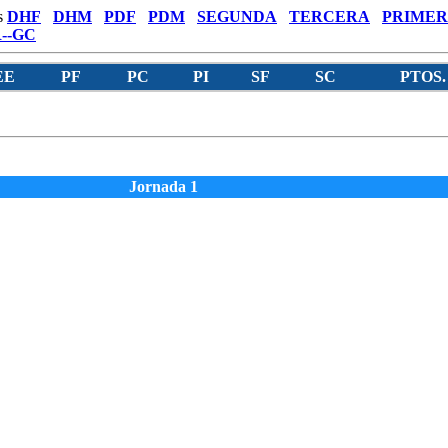
s
DHF
DHM
PDF
PDM
SEGUNDA
TERCERA
PRIMER
--GC
EE
PF
PC
PI
SF
SC
PTOS.
Jornada 1