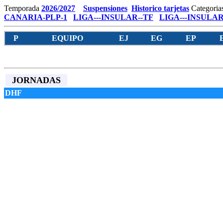
Temporada
2026/2027
Suspensiones
Historico tarjetas
Categoria
CANARIA-PLP-1
LIGA---INSULAR--TF
LIGA---INSULAR
P
EQUIPO
EJ
EG
EP
JORNADAS
DHF