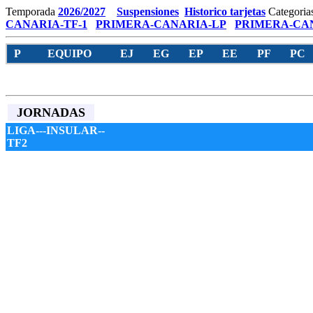
Temporada
2026/2027
Suspensiones
Historico tarjetas
Categoria
CANARIA-TF-1
PRIMERA-CANARIA-LP
PRIMERA-CAN
P
EQUIPO
EJ
EG
EP
EE
PF
PC
JORNADAS
LIGA---INSULAR--
TF2