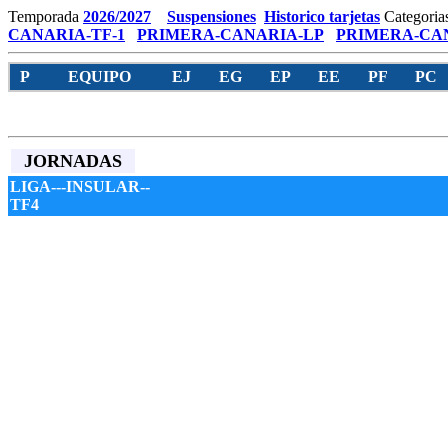
Temporada
2026/2027
Suspensiones
Historico tarjetas
Categoria
CANARIA-TF-1
PRIMERA-CANARIA-LP
PRIMERA-CAN
P
EQUIPO
EJ
EG
EP
EE
PF
PC
JORNADAS
LIGA---INSULAR--
TF4