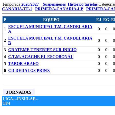
Temporada
2026/2027
Suspensiones
Historico tarjetas
Categoria
CANARIA-TF-1
PRIMERA-CANARIA-LP
PRIMERA-CAN
P
EQUIPO
EJ
EG
E
ESCUELA MUNICIPAL T.M. CANDELARIA
1
0
0
0
A
ESCUELA MUNICIPAL T.M. CANDELARIA
2
0
0
0
B
3
GRATEME TENERIFE SUR INICIO
0
0
0
4
C.T.M. AGACHE EL ESCOBONAL
0
0
0
5
TABOR ARAFO
0
0
0
6
CD DEDALOS PRINX
0
0
0
JORNADAS
LIGA---INSULAR--
TF4