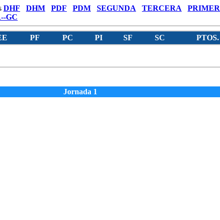
s
DHF
DHM
PDF
PDM
SEGUNDA
TERCERA
PRIMER
--GC
EE
PF
PC
PI
SF
SC
PTOS.
Jornada 1