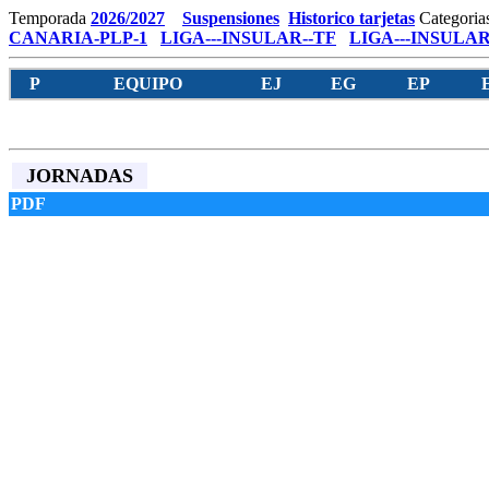
Temporada
2026/2027
Suspensiones
Historico tarjetas
Categoria
CANARIA-PLP-1
LIGA---INSULAR--TF
LIGA---INSULAR
P
EQUIPO
EJ
EG
EP
JORNADAS
PDF