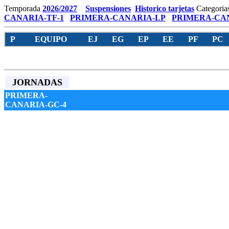
Temporada
2026/2027
Suspensiones
Historico tarjetas
Categoria
CANARIA-TF-1
PRIMERA-CANARIA-LP
PRIMERA-CAN
P
EQUIPO
EJ
EG
EP
EE
PF
PC
JORNADAS
PRIMERA-
CANARIA-GC-4