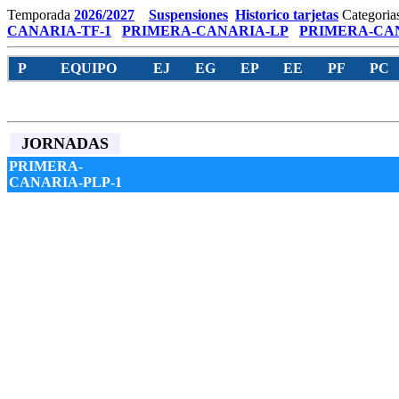
Temporada
2026/2027
Suspensiones
Historico tarjetas
Categoria
CANARIA-TF-1
PRIMERA-CANARIA-LP
PRIMERA-CAN
P
EQUIPO
EJ
EG
EP
EE
PF
PC
JORNADAS
PRIMERA-
CANARIA-PLP-1