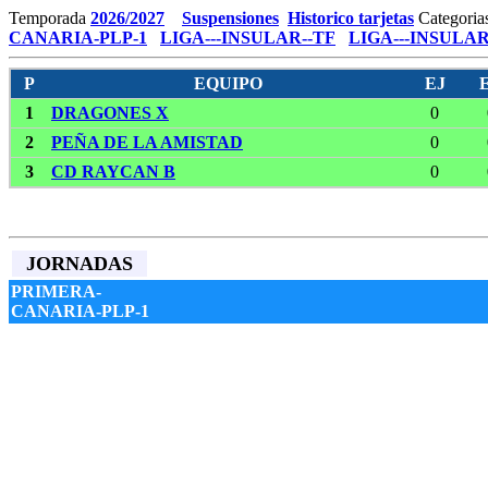
Temporada
2026/2027
Suspensiones
Historico tarjetas
Categoria
CANARIA-PLP-1
LIGA---INSULAR--TF
LIGA---INSULAR
P
EQUIPO
EJ
1
DRAGONES X
0
2
PEÑA DE LA AMISTAD
0
3
CD RAYCAN B
0
JORNADAS
PRIMERA-
CANARIA-PLP-1