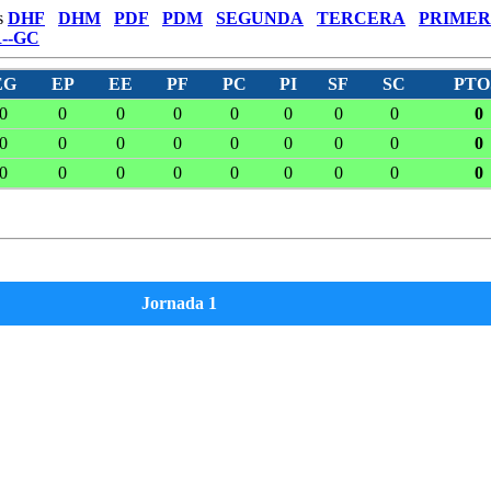
s
DHF
DHM
PDF
PDM
SEGUNDA
TERCERA
PRIMER
--GC
EG
EP
EE
PF
PC
PI
SF
SC
PTO
0
0
0
0
0
0
0
0
0
0
0
0
0
0
0
0
0
0
0
0
0
0
0
0
0
0
0
Jornada 1