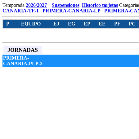
Temporada
2026/2027
Suspensiones
Historico tarjetas
Categoria
CANARIA-TF-1
PRIMERA-CANARIA-LP
PRIMERA-CAN
P
EQUIPO
EJ
EG
EP
EE
PF
PC
JORNADAS
PRIMERA-
CANARIA-PLP-2